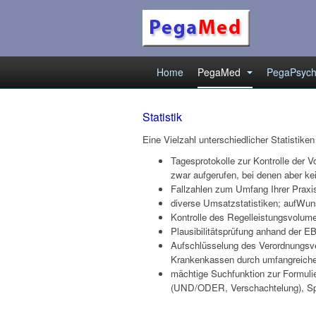
Home
PegaMed
PegaPsyc
Statistik
Eine Vielzahl unterschiedlicher Statistiken
Tagesprotokolle zur Kontrolle der V
zwar aufgerufen, bei denen aber ke
Fallzahlen zum Umfang Ihrer Praxis
diverse Umsatzstatistiken; aufWu
Kontrolle des Regelleistungsvolum
Plausibilitätsprüfung anhand der 
Aufschlüsselung des Verordnungsv
Krankenkassen
durch umfangreiche 
mächtige Suchfunktion zur Formuli
(UND/ODER, Verschachtelung), Sp