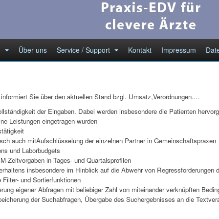
h
Über uns
Service / Support
Kontakt
Impressum
Dat
 informiert Sie über den
aktuellen Stand bzgl. Umsatz,Verordnungen....
ollständigkeit der Eingaben.
Dabei werden insbesondere die Patienten hervorg
ine Leistungen eingetragen
wurden
tätigkeit
nsch auch mitAufschlüsselung
der einzelnen Partner in Gemeinschaftspraxen
ens und Laborbudgets
EBM-Zeitvorgaben in Tages- und
Quartalsprofilen
erhaltens insbesondere im
Hinblick auf die Abwehr von Regressforderungen d
Filter- und Sortierfunktionen
erung eigener Abfragen mit
beliebiger Zahl von miteinander verknüpften Bedi
eicherung der Suchabfragen,
Übergabe des Suchergebnisses an die Textvera