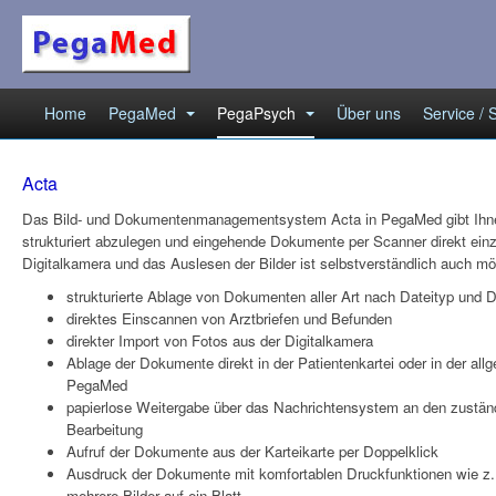
Home
PegaMed
PegaPsych
Über uns
Service /
Acta
Das Bild- und Dokumentenmanagementsystem Acta in PegaMed gibt Ihnen
strukturiert abzulegen und eingehende Dokumente per Scanner direkt ein
Digitalkamera und das Auslesen der Bilder ist selbstverständlich auch mö
strukturierte Ablage von Dokumenten aller Art nach Dateityp und 
direktes Einscannen von Arztbriefen und Befunden
direkter Import von Fotos aus der Digitalkamera
Ablage der Dokumente direkt in der Patientenkartei oder in der a
PegaMed
papierlose Weitergabe über das Nachrichtensystem an den zuständi
Bearbeitung
Aufruf der Dokumente aus der Karteikarte per Doppelklick
Ausdruck der Dokumente mit komfortablen Druckfunktionen wie z.
mehrere Bilder auf ein Blatt